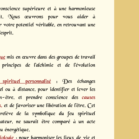
onscience supérieure et à une harmonieuse
prit. Nous œuvrons pour vous aider à
 votre potentiel véritable, en retrouvant une
'esprit.
que
mis en œuvre dans des groupes de travail
principes de l'alchimie et de l'évolution
spirituel personnalisé
: Des échanges
el ou à distance, pour identifier et lever les
n-être, et prendre conscience des
causes
s,
et de favoriser une libération de l'être. Cet
relève de la symbolique du feu spirituel
rmateur, ne saurait être comparé à un acte
u énergétique.
iologie
: pour harmoniser les lieux de vie et