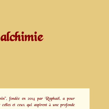
alchimie
emin", fondée en 2014 par
Raphaël,
a pour
 celles et ceux qui aspirent à une profonde