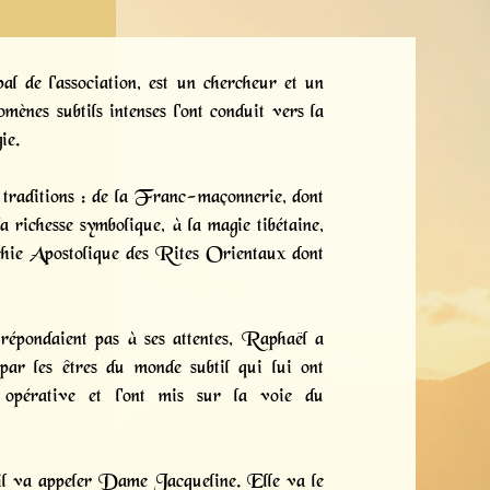
l de l'association, est un chercheur et un
ènes subtils intenses l'ont conduit vers la
ie.
 traditions : de la Franc-maçonnerie, dont
a richesse symbolique, à la magie tibétaine,
chie Apostolique des Rites Orientaux dont
répondaient pas à ses attentes, Raphaël a
 par les êtres du monde subtil qui lui ont
e opérative et l'ont mis sur la voie du
u’il va appeler Dame Jacqueline. Elle va le