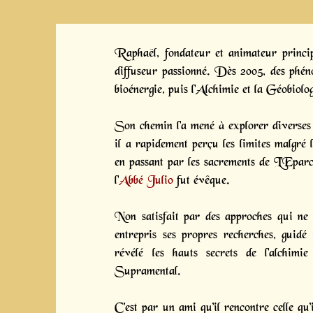
Raphaël, fondateur et animateur principa
diffuseur passionné. Dès 2005, des phénom
bioénergie, puis l'Alchimie et la Géobiolog
Son chemin l'a mené à explorer diverses
il a rapidement perçu les limites malgré l
en passant par les sacrements de L'Epar
l'
Abbé Julio
fut évêque.
Non satisfait par des approches qui ne 
entrepris ses propres recherches, guidé
révélé les hauts secrets de l'alchimi
Supramental.
C’est par un ami qu’il rencontre celle q