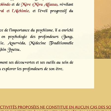
obindo
et de
Mère (Mira Alfassa)
, révélant
al et l'Alchimie
, et l'éveil progressif du
e de l'importance du psychisme, il a enrichi
en psychologie des profondeurs (Jung),
thie, Ayurvéda, Médecine Traditionnelle
Shin Jyutsu.
nt ses découvertes et ses outils au sein de
 explorer les profondeurs de son être.
 ACTIVITÉS proposées ne constitue en aucun cas des 