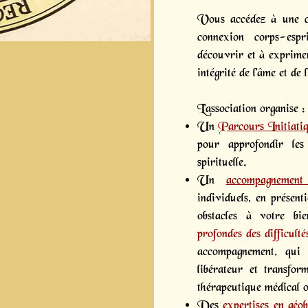
Vous accédez à une c
connexion corps-es
découvrir et à exprimer
intégrité de l'âme et de l
L’association organise :
Un
Parcours Initiati
pour approfondir les 
spirituelle.
Un
accompagnement 
individuels, en présenti
obstacles à votre bie
profondes des difficulté
accompagnement, qui 
libérateur et transfo
thérapeutique médical o
Des
expertises en géob