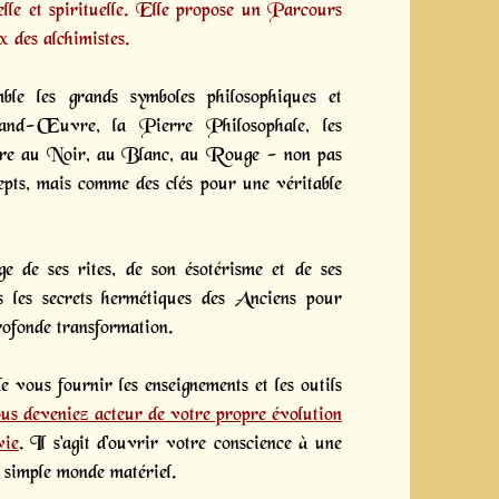
lle et spirituelle. Elle propose un
Parcours
x des alchimistes.
ble les grands symboles philosophiques et
and-Œuvre, la Pierre Philosophale, les
vre au Noir, au Blanc, au Rouge - non pas
pts, mais comme des clés pour une véritable
ge de ses rites, de son ésotérisme et de ses
ns les secrets hermétiques des Anciens pour
rofonde transformation.
 vous fournir les enseignements et les outils
us deveniez acteur de votre propre évolution
vie
.
Il s'agit d'ouvrir votre conscience à une
e simple monde matériel.