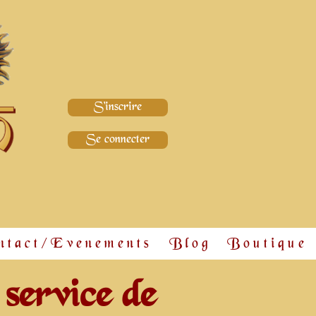
S'inscrire
Se connecter
ntact/Evenements
Blog
Boutique
 service de