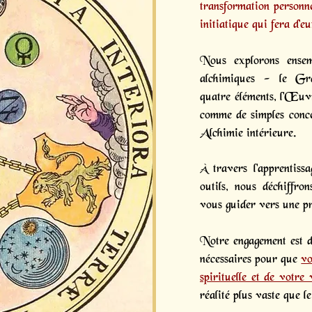
transformation personne
initiatique
qui fera d’eu
Nous explorons ensem
alchimiques - le Gr
quatre éléments, l'Œu
comme de simples conce
Alchimie intérieure.
À travers l'apprentissa
outils, nous déchiffro
vous guider vers une p
Notre engagement est de
nécessaires pour que
vo
spirituelle et de votre 
réalité plus vaste que l