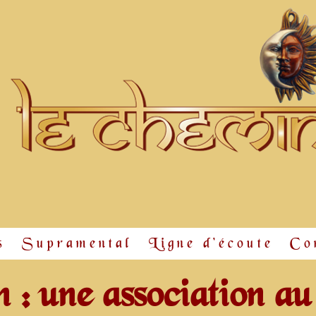
s
Supramental
Ligne d'écoute
Co
: une association au