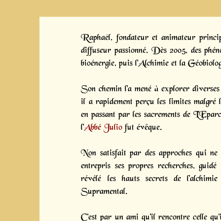
Raphaël, fondateur et animateur principa
diffuseur passionné. Dès 2005, des phénom
bioénergie, puis l'Alchimie et la Géobiolog
Son chemin l'a mené à explorer diverses
il a rapidement perçu les limites malgré l
en passant par les sacrements de L'Epar
l'
Abbé Julio
fut évêque.
Non satisfait par des approches qui ne 
entrepris ses propres recherches, guidé
révélé les hauts secrets de l'alchimi
Supramental.
C’est par un ami qu’il rencontre celle q