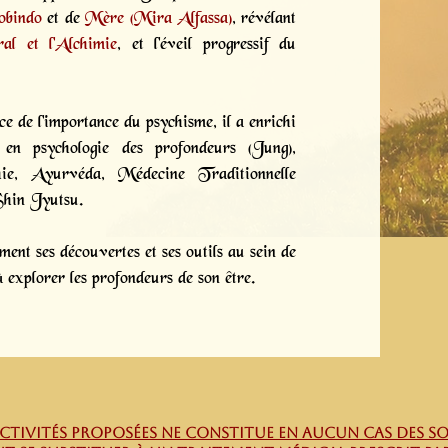
obindo
et de
Mère (Mira Alfassa)
, révélant
al et l'Alchimie
, et l'éveil progressif du
e de l'importance du psychisme, il a enrichi
en psychologie des profondeurs (Jung),
thie, Ayurvéda, Médecine Traditionnelle
Shin Jyutsu.
nt ses découvertes et ses outils au sein de
 explorer les profondeurs de son être.
 ACTIVITÉS proposées ne constitue en aucun cas des 