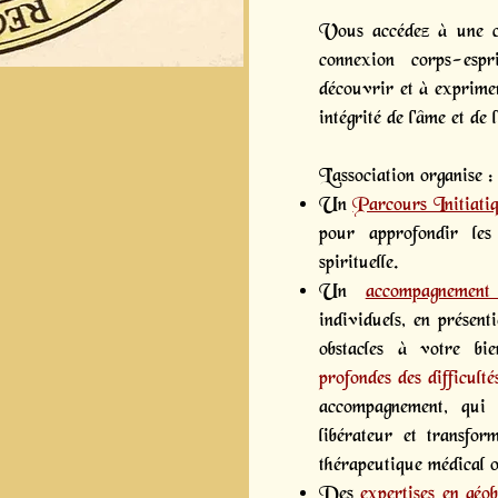
Vous accédez à une c
connexion corps-es
découvrir et à exprimer
intégrité de l'âme et de l
L’association organise :
Un
Parcours Initiati
pour approfondir les 
spirituelle.
Un
accompagnement 
individuels, en présenti
obstacles à votre bie
profondes des difficulté
accompagnement, qui 
libérateur et transfo
thérapeutique médical o
Des
expertises en géob