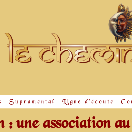
s
Supramental
Ligne d'écoute
Co
: une association au