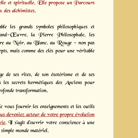
lle et spirituelle. Elle propose un
Parcours
x des alchimistes.
ble les grands symboles philosophiques et
and-Œuvre, la Pierre Philosophale, les
vre au Noir, au Blanc, au Rouge - non pas
pts, mais comme des clés pour une véritable
ge de ses rites, de son ésotérisme et de ses
ns les secrets hermétiques des Anciens pour
rofonde transformation.
 vous fournir les enseignements et les outils
us deveniez acteur de votre propre évolution
vie
.
Il s'agit d'ouvrir votre conscience à une
e simple monde matériel.