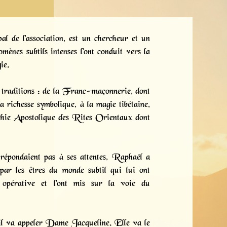
l de l'association, est un chercheur et un
ènes subtils intenses l'ont conduit vers la
ie.
 traditions : de la Franc-maçonnerie, dont
a richesse symbolique, à la magie tibétaine,
chie Apostolique des Rites Orientaux dont
répondaient pas à ses attentes, Raphaël a
 par les êtres du monde subtil qui lui ont
e opérative et l'ont mis sur la voie du
u’il va appeler Dame Jacqueline. Elle va le