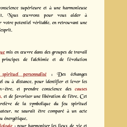
onscience supérieure et à une harmonieuse
prit. Nous œuvrons pour vous aider à
 votre potentiel véritable, en retrouvant une
'esprit.
que
mis en œuvre dans des groupes de travail
principes de l'alchimie et de l'évolution
spirituel personnalisé
: Des échanges
el ou à distance, pour identifier et lever les
n-être, et prendre conscience des
causes
s,
et de favoriser une libération de l'être. Cet
relève de la symbolique du feu spirituel
rmateur, ne saurait être comparé à un acte
u énergétique.
iologie
: pour harmoniser les lieux de vie et