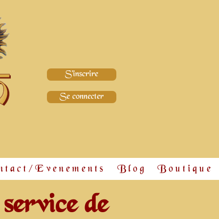
S'inscrire
Se connecter
ntact/Evenements
Blog
Boutique
 service de