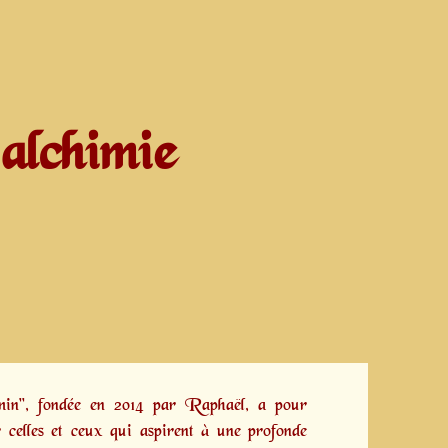
alchimie
emin", fondée en 2014 par
Raphaël,
a pour
 celles et ceux qui aspirent à une profonde