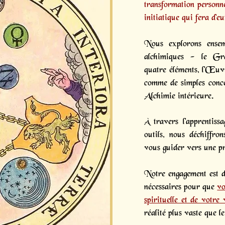
transformation personne
initiatique
qui fera d’eu
Nous explorons ensem
alchimiques - le Gr
quatre éléments, l'Œu
comme de simples conce
Alchimie intérieure.
À travers l'apprentissa
outils, nous déchiffro
vous guider vers une p
Notre engagement est de
nécessaires pour que
vo
spirituelle et de votre 
réalité plus vaste que l