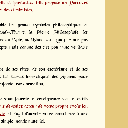
lle et spirituelle. Elle propose un
Parcours
x des alchimistes.
ble les grands symboles philosophiques et
and-Œuvre, la Pierre Philosophale, les
vre au Noir, au Blanc, au Rouge - non pas
pts, mais comme des clés pour une véritable
ge de ses rites, de son ésotérisme et de ses
ns les secrets hermétiques des Anciens pour
rofonde transformation.
 vous fournir les enseignements et les outils
us deveniez acteur de votre propre évolution
vie
.
Il s'agit d'ouvrir votre conscience à une
e simple monde matériel.