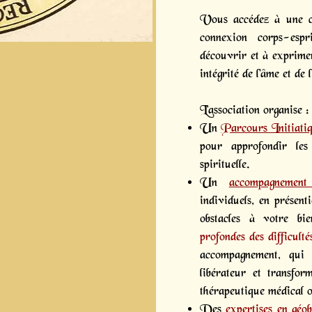
Vous accédez à une c
connexion corps-es
découvrir et à exprimer
intégrité de l'âme et de l
L’association organise :
Un
Parcours Initiati
pour approfondir les 
spirituelle.
Un
accompagnement 
individuels, en présenti
obstacles à votre bie
profondes des difficulté
accompagnement, qui 
libérateur et transfo
thérapeutique médical o
Des
expertises en géob