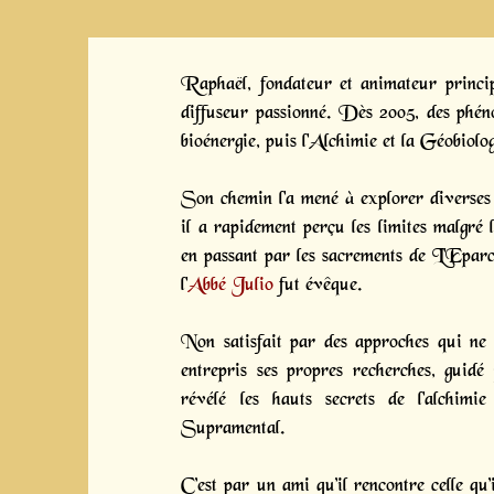
Raphaël, fondateur et animateur principa
diffuseur passionné. Dès 2005, des phénom
bioénergie, puis l'Alchimie et la Géobiolog
Son chemin l'a mené à explorer diverses
il a rapidement perçu les limites malgré l
en passant par les sacrements de L'Epar
l'
Abbé Julio
fut évêque.
Non satisfait par des approches qui ne 
entrepris ses propres recherches, guidé
révélé les hauts secrets de l'alchimi
Supramental.
C’est par un ami qu’il rencontre celle q