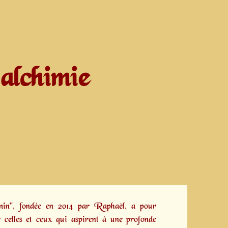
alchimie
emin", fondée en 2014 par
Raphaël,
a pour
 celles et ceux qui aspirent à une profonde