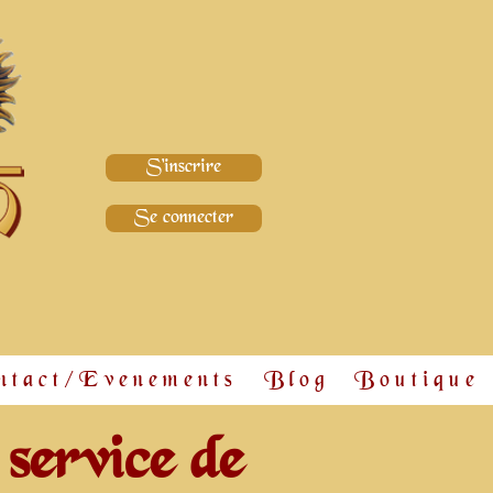
S'inscrire
Se connecter
ntact/Evenements
Blog
Boutique
 service de