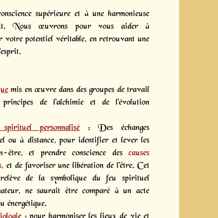
onscience supérieure et à une harmonieuse
prit. Nous œuvrons pour vous aider à
 votre potentiel véritable, en retrouvant une
'esprit.
que
mis en œuvre dans des groupes de travail
principes de l'alchimie et de l'évolution
spirituel personnalisé
: Des échanges
el ou à distance, pour identifier et lever les
n-être, et prendre conscience des
causes
s,
et de favoriser une libération de l'être. Cet
relève de la symbolique du feu spirituel
rmateur, ne saurait être comparé à un acte
u énergétique.
iologie
: pour harmoniser les lieux de vie et