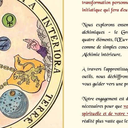
transformation personne
initiatique
qui fera d’eu
Nous explorons ensem
alchimiques - le Gr
quatre éléments, l'Œu
comme de simples conce
Alchimie intérieure.
À travers l'apprentissa
outils, nous déchiffro
vous guider vers une p
Notre engagement est de
nécessaires pour que
vo
spirituelle et de votre 
réalité plus vaste que l