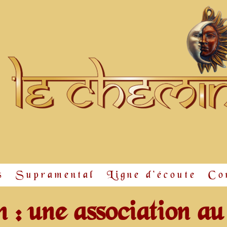
s
Supramental
Ligne d'écoute
Co
: une association au