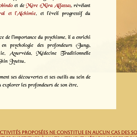
obindo
et de
Mère (Mira Alfassa)
, révélant
al et l'Alchimie
, et l'éveil progressif du
e de l'importance du psychisme, il a enrichi
en psychologie des profondeurs (Jung),
thie, Ayurvéda, Médecine Traditionnelle
Shin Jyutsu.
nt ses découvertes et ses outils au sein de
 explorer les profondeurs de son être.
 ACTIVITÉS proposées ne constitue en aucun cas des 