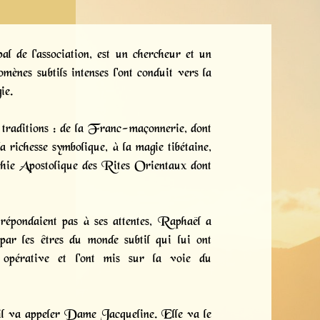
l de l'association, est un chercheur et un
ènes subtils intenses l'ont conduit vers la
ie.
 traditions : de la Franc-maçonnerie, dont
a richesse symbolique, à la magie tibétaine,
chie Apostolique des Rites Orientaux dont
répondaient pas à ses attentes, Raphaël a
 par les êtres du monde subtil qui lui ont
e opérative et l'ont mis sur la voie du
u’il va appeler Dame Jacqueline. Elle va le