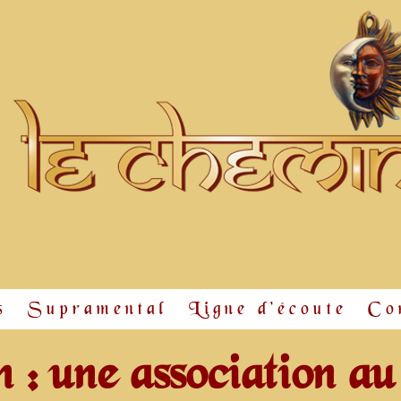
s
Supramental
Ligne d'écoute
Co
: une association au