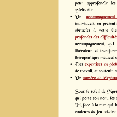
pour approfondir les 
spirituelle.
Un
accompagnement 
individuels, en présenti
obstacles à votre bie
profondes des difficulté
accompagnement, qui 
libérateur et transfo
thérapeutique médical o
Des
expertises en géob
de travail, et soutenir 
Un
numéro de téléphon
Sous le soleil de Mars
qui porte son nom, les 
Ici, face à la mer qui i
couleurs du feu solaire e