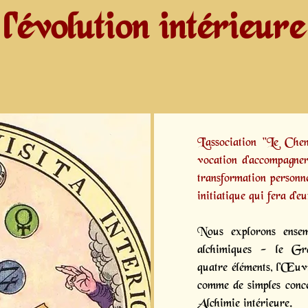
l'évolution intérieure
L'association "Le Ch
vocation d'accompagner
transformation personne
initiatique
qui fera d’eu
Nous explorons ensem
alchimiques - le Gr
quatre éléments, l'Œu
comme de simples conce
Alchimie intérieure.