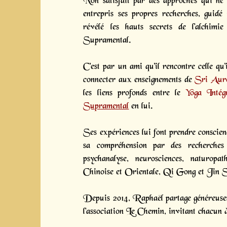
Non satisfait par des approches qui ne 
entrepris ses propres recherches, guidé
révélé les hauts secrets de l'alchimi
Supramental.
C’est par un ami qu’il rencontre celle q
connecter aux enseignements de
Sri Aur
les liens profonds entre le
Yoga Intégr
Supramental
en lui.
Ses expériences lui font prendre conscienc
sa compréhension par des recherches 
psychanalyse, neurosciences, naturopa
Chinoise et Orientale, Qi Gong et Jin 
Depuis 2014, Raphaël partage généreuseme
l'association Le Chemin, invitant chacun à