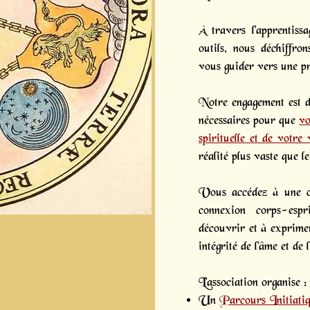
À travers l'apprentissa
outils, nous déchiffro
vous guider vers une p
Notre engagement est de
nécessaires pour que
vo
spirituelle et de votre 
réalité plus vaste que l
Vous accédez à une c
connexion corps-es
découvrir et à exprimer
intégrité de l'âme et de l
L’association organise :
Un
Parcours Initiati