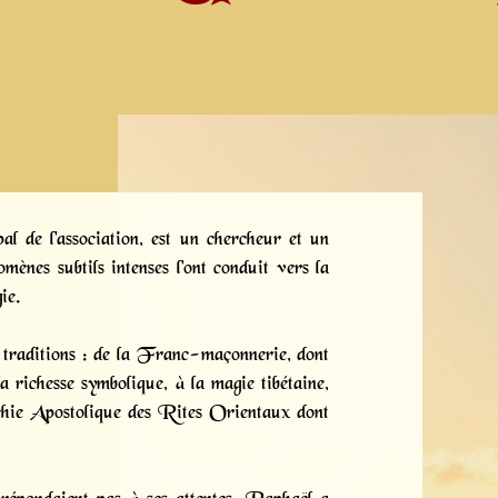
l de l'association, est un chercheur et un
ènes subtils intenses l'ont conduit vers la
ie.
 traditions : de la Franc-maçonnerie, dont
a richesse symbolique, à la magie tibétaine,
chie Apostolique des Rites Orientaux dont