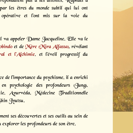
répondaient pas à ses attentes, Raphaël a
 par les êtres du monde subtil qui lui ont
e opérative et l'ont mis sur la voie du
u’il va appeler Dame Jacqueline. Elle va le
obindo
et de
Mère (Mira Alfassa)
, révélant
al et l'Alchimie
, et l'éveil progressif du
e de l'importance du psychisme, il a enrichi
en psychologie des profondeurs (Jung),
thie, Ayurvéda, Médecine Traditionnelle
Shin Jyutsu.
nt ses découvertes et ses outils au sein de
 explorer les profondeurs de son être.