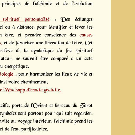
principes de l'alchimie et de l'évolution
spirituel personnalisé
: Des échanges
el ou à distance, pour identifier et lever les
n-être, et prendre conscience des
causes
s,
et de favoriser une libération de l'être. Cet
relève de la symbolique du feu spirituel
rmateur, ne saurait être comparé à un acte
u énergétique.
iologie
: pour harmoniser les lieux de vie et
ainsi votre cheminement.
e Whatsapp d’écoute gratuite
.
eille, porte de l'Orient et berceau du Tarot
symboles sont partout pour qui sait regarder.
nvite au voyage intérieur, l'alchimie prend les
t de l'eau purificatrice.