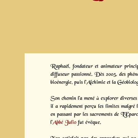
Raphaël, fondateur et animateur principa
diffuseur passionné. Dès 2005, des phénom
bioénergie, puis l'Alchimie et la Géobiolog
Son chemin l'a mené à explorer diverses
il a rapidement perçu les limites malgré l
en passant par les sacrements de L'Epar
l'
Abbé Julio
fut évêque.