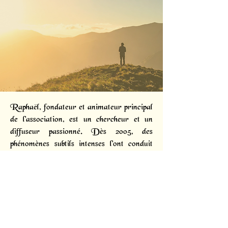
Raphaël, fondateur et animateur principal
de l'association, est un chercheur et un
diffuseur passionné. Dès 2005, des
phénomènes subtils intenses l'ont conduit
vers la bioénergie, puis l'Alchimie et la
Géobiologie.
Son chemin l'a mené à explorer diverses
traditions : de la Franc-maçonnerie, dont
il a rapidement perçu les limites malgré la