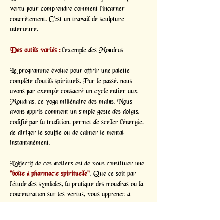
vertu pour comprendre comment l'incarner 
concrètement. C'est un travail de sculpture 
intérieure.
Des outils variés :
 l’exemple des Moudras
Le programme évolue pour offrir une palette 
complète d'outils spirituels. Par le passé, nous 
avons par exemple consacré un cycle entier aux 
Moudras, ce yoga millénaire des mains. Nous 
avons appris comment un simple geste des doigts, 
codifié par la tradition, permet de sceller l'énergie, 
de diriger le souffle ou de calmer le mental 
instantanément.
L'objectif de ces ateliers est de vous constituer une 
"boîte à pharmacie spirituelle"
. Que ce soit par 
l'étude des symboles, la pratique des moudras ou la 
concentration sur les vertus, vous apprenez à 
modifier votre état de conscience à volonté.