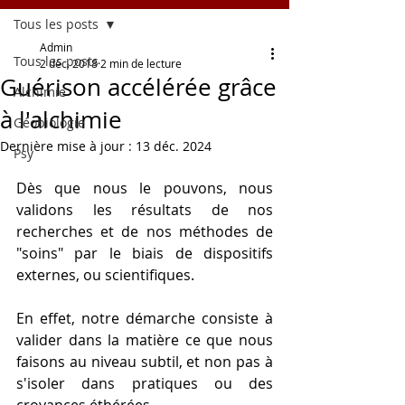
Tous les posts
Admin
Tous les posts
2 déc. 2018
2 min de lecture
Guérison accélérée grâce
Alchimie
à l'alchimie
Géobiologie
Dernière mise à jour :
13 déc. 2024
Psy
Dès que nous le pouvons, nous 
validons les résultats de nos 
recherches et de nos méthodes de 
"soins" par le biais de dispositifs 
externes, ou scientifiques.
En effet, notre démarche consiste à 
valider dans la matière ce que nous 
faisons au niveau subtil, et non pas à 
s'isoler dans pratiques ou des 