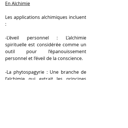
En Alchimie
Les applications alchimiques incluent 
:
-L’éveil personnel : L’alchimie 
spirituelle est considérée comme un 
outil pour l’épanouissement 
personnel et l’éveil de la conscience.
-La phytospagyrie : Une branche de 
l’alchimie qui extrait les principes 
actifs des plantes pour créer des 
remèdes naturels.
- La méditation : L’alchimie offre des 
pratiques méditatives pour 
harmoniser le corps, l’esprit et l’âme.