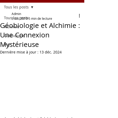
Tous les posts
Admin
Tous les posts
3 oct. 2019
5 min de lecture
Géobiologie et Alchimie :
Alchimie
Une Connexion
Géobiologie
Mystérieuse
Psy
Dernière mise à jour :
13 déc. 2024