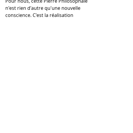
Pour nous, cette Pierre Philosophale 
n'est rien d'autre qu'une nouvelle 
conscience. C'est la réalisation 
profonde que la vie et la mort ne 
sont pas deux ennemis, mais les 
deux partenaires d'une même 
danse. C'est comprendre qu'il faut 
avoir le courage de visiter ses 
propres enfers pour mériter son 
paradis. C'est accepter ses parts 
d'ombre pour que sa lumière puisse 
briller avec plus d'éclat.
L'or véritable que nous offre 
l'automne, c'est cette 
compréhension. C'est cette capacité 
à vivre plus intensément, plus 
authentiquement, parce qu'on a 
regardé la finitude en face et qu'on a 