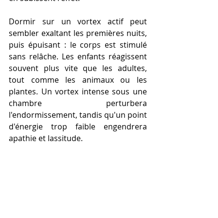
Dormir sur un vortex actif peut 
sembler exaltant les premières nuits, 
puis épuisant : le corps est stimulé 
sans relâche. Les enfants réagissent 
souvent plus vite que les adultes, 
tout comme les animaux ou les 
plantes. Un vortex intense sous une 
chambre perturbera 
l'endormissement, tandis qu'un point 
d'énergie trop faible engendrera 
apathie et lassitude.
De même, certaines zones d'une 
maison peuvent être « vides » 
énergétiquement, notamment au-
dessus d'une 
faille tellurique
 ou 
d'un 
cours d'eau souterraine
 . Ces 