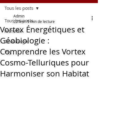
Tous les posts
Admin
Tous les posts
22 févr.
5 min de lecture
Vortex Énergétiques et
Alchimie
Géobiologie :
Géobiologie
Comprendre les Vortex
Psy
Cosmo-Telluriques pour
Harmoniser son Habitat