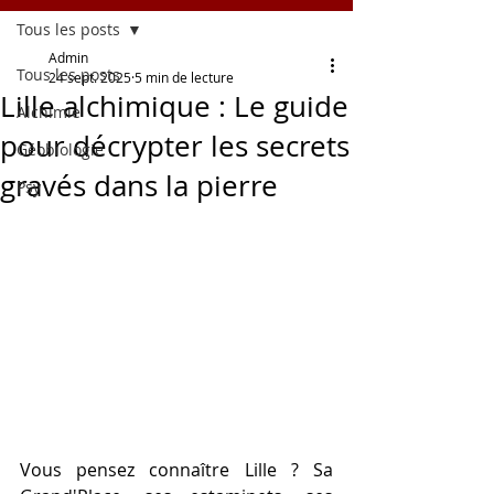
Tous les posts
Admin
Tous les posts
24 sept. 2025
5 min de lecture
Lille alchimique : Le guide
Alchimie
pour décrypter les secrets
Géobiologie
gravés dans la pierre
Psy
Vous pensez connaître Lille ? Sa 